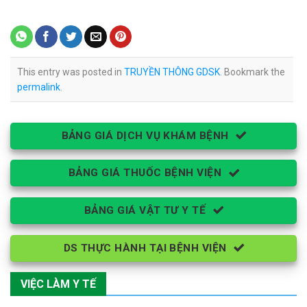
This entry was posted in
TRUYỀN THÔNG GDSK
. Bookmark the
permalink
.
BẢNG GIÁ DỊCH VỤ KHÁM BỆNH
BẢNG GIÁ THUỐC BỆNH VIỆN
BẢNG GIÁ VẬT TƯ Y TẾ
DS THỰC HÀNH TẠI BỆNH VIỆN
VIỆC LÀM Y TẾ