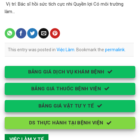
Vị trí: Bác sĩ hồi sức tích cực nhi Quyền lợi Có môi trường
làm…
This entry was posted in
Việc Làm
. Bookmark the
permalink
.
BẢNG GIÁ DỊCH VỤ KHÁM BỆNH
BẢNG GIÁ THUỐC BỆNH VIỆN
BẢNG GIÁ VẬT TƯ Y TẾ
DS THỰC HÀNH TẠI BỆNH VIỆN
VIỆC LÀM Y TẾ