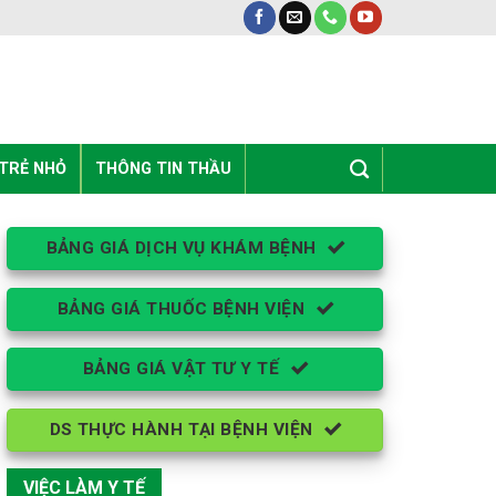
 TRẺ NHỎ
THÔNG TIN THẦU
BẢNG GIÁ DỊCH VỤ KHÁM BỆNH
BẢNG GIÁ THUỐC BỆNH VIỆN
BẢNG GIÁ VẬT TƯ Y TẾ
DS THỰC HÀNH TẠI BỆNH VIỆN
VIỆC LÀM Y TẾ