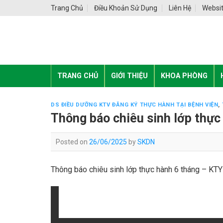
Skip
Trang Chủ
Điều Khoản Sử Dụng
Liên Hệ
Websit
to
content
TRANG CHỦ
GIỚI THIỆU
KHOA PHÒNG
DS ĐIỀU DƯỠNG KTV ĐĂNG KÝ THỰC HÀNH TẠI BỆNH VIỆN
,
Thông báo chiêu sinh lớp thực
Posted on
26/06/2025
by
SKDN
Thông báo chiêu sinh lớp thực hành 6 tháng – KTY