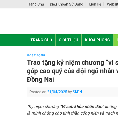
Skip
Trang Chủ
Điều Khoản Sử Dụng
Liên Hệ
Websit
to
content
TRANG CHỦ
GIỚI THIỆU
KHOA PHÒNG
HOẠT ĐỘNG
Trao tặng kỷ niệm chương “vì 
góp cao quý của đội ngũ nhân v
Đồng Nai
Posted on
21/04/2025
by
SKDN
“Kỷ niệm chương
“Vì sức khỏe nhân dân”
không c
là minh chứng cho tinh thần cống hiến và trách 