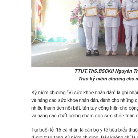
TTƯT.ThS.BSCKII Nguyễn Tr
Trao kỷ niệm chương cho nh
Kỷ niệm chương “Vì sức khỏe nhân dân” là ghi nhậ
và nâng cao sức khỏe nhân dân, dành cho những cá 
nhiều thành tích nổi bật, tận tụy cống hiến cho cộ
và nâng cao chất lượng chăm sóc sức khỏe toàn d
Tại buổi lễ, 16 cá nhân là cán bộ y tế tiêu biểu th
được trao tặng Kỷ niệm chương. Đây không chỉ l