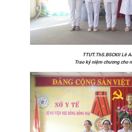
TTƯT.ThS.BSCKII Lê A
Trao kỷ niệm chương cho nh