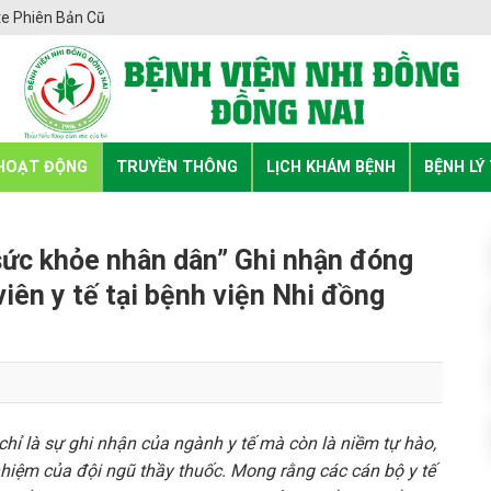
e Phiên Bản Cũ
HOẠT ĐỘNG
TRUYỀN THÔNG
LỊCH KHÁM BỆNH
BỆNH LÝ
sức khỏe nhân dân” Ghi nhận đóng
iên y tế tại bệnh viện Nhi đồng
hỉ là sự ghi nhận của ngành y tế mà còn là niềm tự hào,
nhiệm của đội ngũ thầy thuốc. Mong rằng các cán bộ y tế