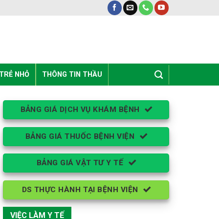
 TRẺ NHỎ
THÔNG TIN THẦU
BẢNG GIÁ DỊCH VỤ KHÁM BỆNH
BẢNG GIÁ THUỐC BỆNH VIỆN
BẢNG GIÁ VẬT TƯ Y TẾ
DS THỰC HÀNH TẠI BỆNH VIỆN
VIỆC LÀM Y TẾ