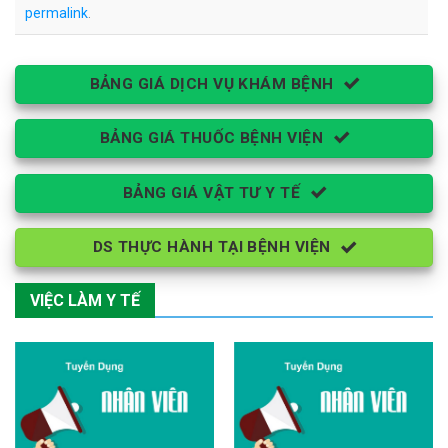
permalink
.
BẢNG GIÁ DỊCH VỤ KHÁM BỆNH
BẢNG GIÁ THUỐC BỆNH VIỆN
BẢNG GIÁ VẬT TƯ Y TẾ
DS THỰC HÀNH TẠI BỆNH VIỆN
VIỆC LÀM Y TẾ