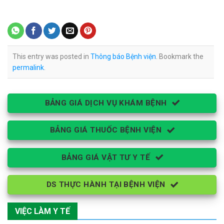
This entry was posted in
Thông báo Bệnh viện
. Bookmark the
permalink
.
BẢNG GIÁ DỊCH VỤ KHÁM BỆNH
BẢNG GIÁ THUỐC BỆNH VIỆN
BẢNG GIÁ VẬT TƯ Y TẾ
DS THỰC HÀNH TẠI BỆNH VIỆN
VIỆC LÀM Y TẾ