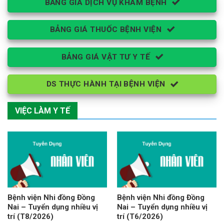
BẢNG GIÁ DỊCH VỤ KHÁM BỆNH
BẢNG GIÁ THUỐC BỆNH VIỆN
BẢNG GIÁ VẬT TƯ Y TẾ
DS THỰC HÀNH TẠI BỆNH VIỆN
VIỆC LÀM Y TẾ
Bệnh viện Nhi đồng Đồng
Bệnh viện Nhi đồng Đồng
Nai – Tuyển dụng nhiều vị
Nai – Tuyển dụng nhiều vị
trí (T8/2026)
trí (T6/2026)